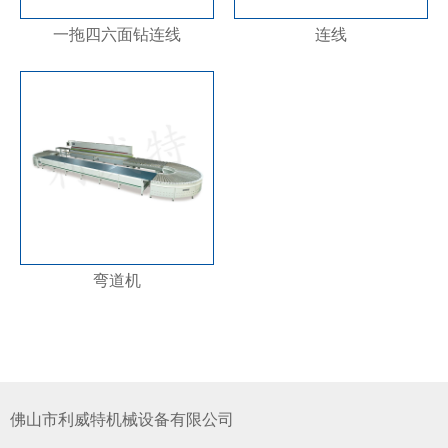
一拖四六面钻连线
连线
弯道机
佛山市利威特机械设备有限公司