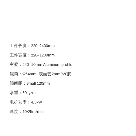
工件长度：
220~2400mm
工件宽度：
220~1200mm
主梁：
×
240
50mm Aluminum profile
辊筒：
Φ
表面套
胶
54mm
2mm
PVC
辊间距：
Small 120mm
承重：
50kg/m
电机功率：
4.5kW
速度：
10-28m/min