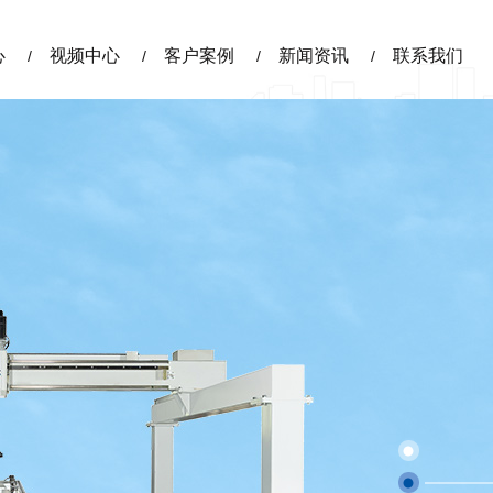
心
视频中心
客户案例
新闻资讯
联系我们