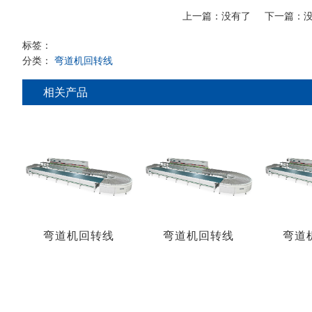
上一篇：没有了
下一篇：
标签：
分类：
弯道机回转线
相关产品
弯道机回转线
弯道机回转线
弯道