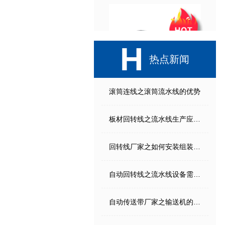
H
热点新闻
滚筒连线之滚筒流水线的优势
板材回转线之流水线生产应注意事项
回转线厂家之如何安装组装流水线
自动回转线之流水线设备需要考虑的几个方面
自动传送带厂家之输送机的打滑故障解决方法